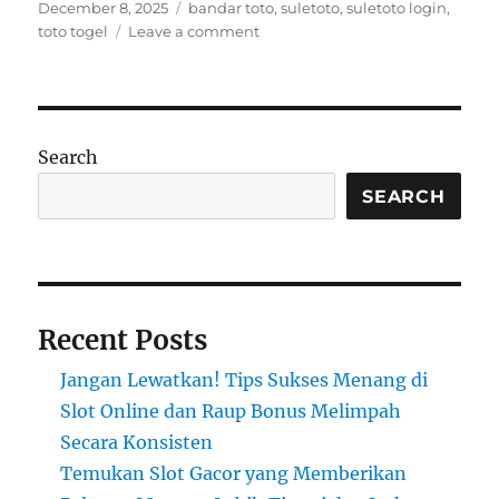
Posted
Tags
December 8, 2025
bandar toto
,
suletoto
,
suletoto login
,
on
on
toto togel
Leave a comment
Keseruan
Dunia
Toto
yang
Selalu
Search
Bikin
Penasaran
SEARCH
Recent Posts
Jangan Lewatkan! Tips Sukses Menang di
Slot Online dan Raup Bonus Melimpah
Secara Konsisten
Temukan Slot Gacor yang Memberikan