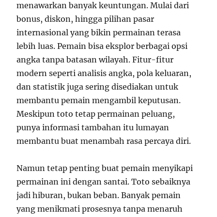
menawarkan banyak keuntungan. Mulai dari
bonus, diskon, hingga pilihan pasar
internasional yang bikin permainan terasa
lebih luas. Pemain bisa eksplor berbagai opsi
angka tanpa batasan wilayah. Fitur-fitur
modern seperti analisis angka, pola keluaran,
dan statistik juga sering disediakan untuk
membantu pemain mengambil keputusan.
Meskipun toto tetap permainan peluang,
punya informasi tambahan itu lumayan
membantu buat menambah rasa percaya diri.
Namun tetap penting buat pemain menyikapi
permainan ini dengan santai. Toto sebaiknya
jadi hiburan, bukan beban. Banyak pemain
yang menikmati prosesnya tanpa menaruh