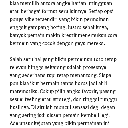
bisa memilih antara angka harian, mingguan,
atau berbagai format seru lainnya. Setiap opsi
punya vibe tersendiri yang bikin permainan
enggak gampang boring. Justru sebaliknya,
banyak pemain makin kreatif menemukan cara
bermain yang cocok dengan gaya mereka.
Salah satu hal yang bikin permainan toto tetap
relevan hingga sekarang adalah prosesnya
yang sederhana tapi tetap menantang. Siapa
pun bisa ikut bermain tanpa harus jadi ahli
matematika. Cukup pilih angka favorit, pasang
sesuai feeling atau strategi, dan tinggal tunggu
hasilnya. Di situlah muncul sensasi deg-degan
yang sering jadi alasan pemain kembali lagi.
Ada unsur kejutan yang bikin permainan ini