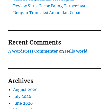
Review Situs Gacor Paling Terpercaya
Dengan Transaksi Aman dan Cepat
Recent Comments
A WordPress Commenter
on
Hello world!
Archives
August 2026
July 2026
June 2026