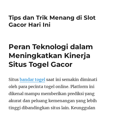
Tips dan Trik Menang di Slot
Gacor Hari Ini
Peran Teknologi dalam
Meningkatkan Kinerja
Situs Togel Gacor
Situs
bandar togel
saat ini semakin diminati
oleh para pecinta togel online. Platform ini
dikenal mampu memberikan prediksi yang
akurat dan peluang kemenangan yang lebih
tinggi dibandingkan situs lain. Keunggulan