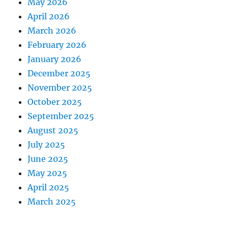
May 2026
April 2026
March 2026
February 2026
January 2026
December 2025
November 2025
October 2025
September 2025
August 2025
July 2025
June 2025
May 2025
April 2025
March 2025