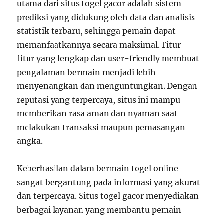
utama dari situs togel gacor adalah sistem
prediksi yang didukung oleh data dan analisis
statistik terbaru, sehingga pemain dapat
memanfaatkannya secara maksimal. Fitur-
fitur yang lengkap dan user-friendly membuat
pengalaman bermain menjadi lebih
menyenangkan dan menguntungkan. Dengan
reputasi yang terpercaya, situs ini mampu
memberikan rasa aman dan nyaman saat
melakukan transaksi maupun pemasangan
angka.
Keberhasilan dalam bermain togel online
sangat bergantung pada informasi yang akurat
dan terpercaya. Situs togel gacor menyediakan
berbagai layanan yang membantu pemain