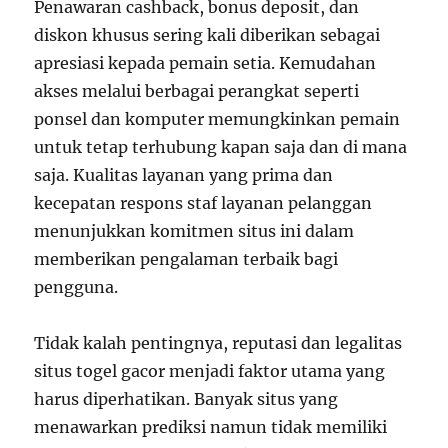
Penawaran cashback, bonus deposit, dan
diskon khusus sering kali diberikan sebagai
apresiasi kepada pemain setia. Kemudahan
akses melalui berbagai perangkat seperti
ponsel dan komputer memungkinkan pemain
untuk tetap terhubung kapan saja dan di mana
saja. Kualitas layanan yang prima dan
kecepatan respons staf layanan pelanggan
menunjukkan komitmen situs ini dalam
memberikan pengalaman terbaik bagi
pengguna.
Tidak kalah pentingnya, reputasi dan legalitas
situs togel gacor menjadi faktor utama yang
harus diperhatikan. Banyak situs yang
menawarkan prediksi namun tidak memiliki