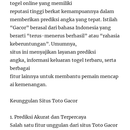
togel online yang memiliki
reputasi tinggi berkat kemampuannya dalam
memberikan prediksi angka yang tepat. Istilah
“Gacor” berasal dari bahasa Indonesia yang
berarti “terus-menerus berhasil” atau “rahasia
keberuntungan”. Umumnya,
situs ini menyajikan layanan prediksi
angka, informasi keluaran togel terbaru, serta
berbagai
fitur lainnya untuk membantu pemain mencap
ai kemenangan.
Keunggulan Situs Toto Gacor
1. Prediksi Akurat dan Terpercaya
Salah satu fitur unggulan dari situs Toto Gacor