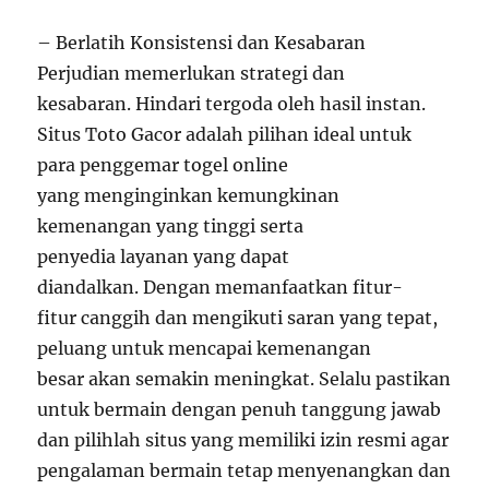
– Berlatih Konsistensi dan Kesabaran
Perjudian memerlukan strategi dan
kesabaran. Hindari tergoda oleh hasil instan.
Situs Toto Gacor adalah pilihan ideal untuk
para penggemar togel online
yang menginginkan kemungkinan
kemenangan yang tinggi serta
penyedia layanan yang dapat
diandalkan. Dengan memanfaatkan fitur-
fitur canggih dan mengikuti saran yang tepat,
peluang untuk mencapai kemenangan
besar akan semakin meningkat. Selalu pastikan
untuk bermain dengan penuh tanggung jawab
dan pilihlah situs yang memiliki izin resmi agar
pengalaman bermain tetap menyenangkan dan