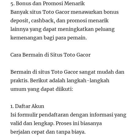
5. Bonus dan Promosi Menarik
Banyak situs Toto Gacor menawarkan bonus
deposit, cashback, dan promosi menarik
lainnya yang dapat meningkatkan peluang
kemenangan bagi para pemain.
Cara Bermain di Situs Toto Gacor
Bermain di situs Toto Gacor sangat mudah dan
praktis. Berikut adalah langkah-langkah
umum yang dapat diikuti:
1. Daftar Akun
Isi formulir pendaftaran dengan informasi yang
valid dan lengkap. Proses ini biasanya
berjalan cepat dan tanpa biaya.