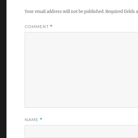
Your email address will not be published.
Required fields
COMMENT
*
NAME
*