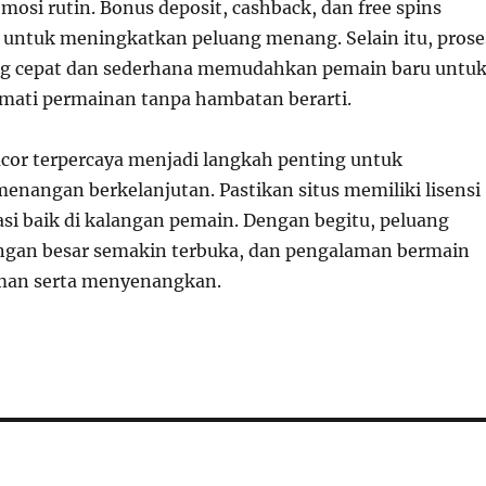
osi rutin. Bonus deposit, cashback, dan free spins
n untuk meningkatkan peluang menang. Selain itu, prose
ng cepat dan sederhana memudahkan pemain baru untu
mati permainan tanpa hambatan berarti.
acor terpercaya menjadi langkah penting untuk
nangan berkelanjutan. Pastikan situs memiliki lisensi
asi baik di kalangan pemain. Dengan begitu, peluang
gan besar semakin terbuka, dan pengalaman bermain
aman serta menyenangkan.