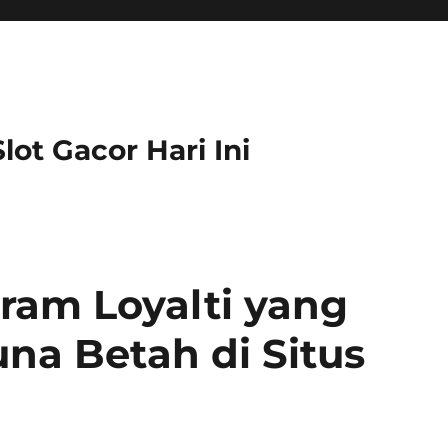
lot Gacor Hari Ini
ram Loyalti yang
a Betah di Situs