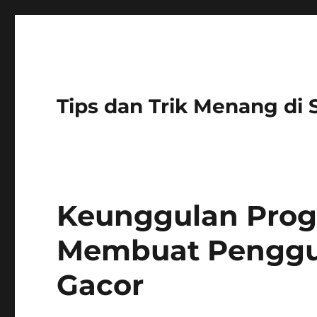
Tips dan Trik Menang di S
Keunggulan Prog
Membuat Penggun
Gacor