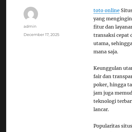
toto online
Situs
yang mengingin
Author
admin
fitur dan layana
Posted
December 17, 2025
transaksi cepat
on
utama, sehingga
mana saja.
Keunggulan utam
fair dan transpa
poker, hingga ta
jam juga memud
teknologi terb
lancar.
Popularitas sit