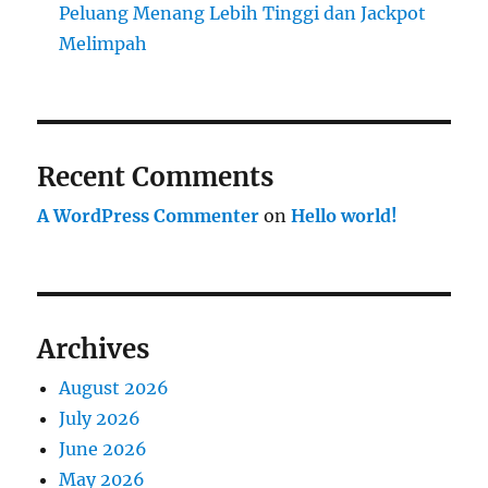
Peluang Menang Lebih Tinggi dan Jackpot
Melimpah
Recent Comments
A WordPress Commenter
on
Hello world!
Archives
August 2026
July 2026
June 2026
May 2026