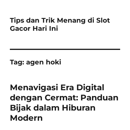
Tips dan Trik Menang di Slot
Gacor Hari Ini
Tag:
agen hoki
Menavigasi Era Digital
dengan Cermat: Panduan
Bijak dalam Hiburan
Modern