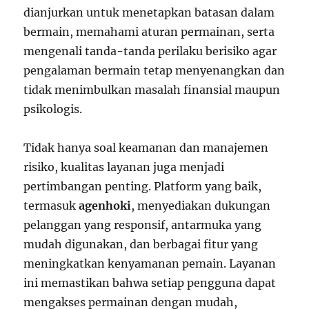
dianjurkan untuk menetapkan batasan dalam
bermain, memahami aturan permainan, serta
mengenali tanda-tanda perilaku berisiko agar
pengalaman bermain tetap menyenangkan dan
tidak menimbulkan masalah finansial maupun
psikologis.
Tidak hanya soal keamanan dan manajemen
risiko, kualitas layanan juga menjadi
pertimbangan penting. Platform yang baik,
termasuk
agenhoki
, menyediakan dukungan
pelanggan yang responsif, antarmuka yang
mudah digunakan, dan berbagai fitur yang
meningkatkan kenyamanan pemain. Layanan
ini memastikan bahwa setiap pengguna dapat
mengakses permainan dengan mudah,