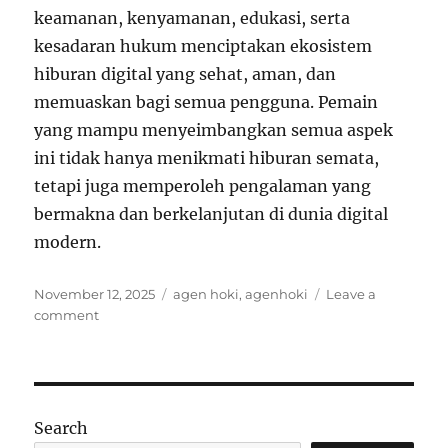
keamanan, kenyamanan, edukasi, serta
kesadaran hukum menciptakan ekosistem
hiburan digital yang sehat, aman, dan
memuaskan bagi semua pengguna. Pemain
yang mampu menyeimbangkan semua aspek
ini tidak hanya menikmati hiburan semata,
tetapi juga memperoleh pengalaman yang
bermakna dan berkelanjutan di dunia digital
modern.
Posted
Tags
November 12, 2025
agen hoki
,
agenhoki
Leave a
on
on
comment
Menavigasi
Era
Digital
dengan
Cermat:
Search
Panduan