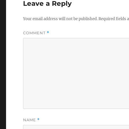
Leave a Reply
Your email address will not be published.
Required fields
COMMENT
*
NAME
*