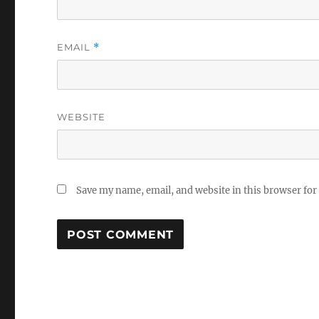
EMAIL
*
WEBSITE
Save my name, email, and website in this browser for