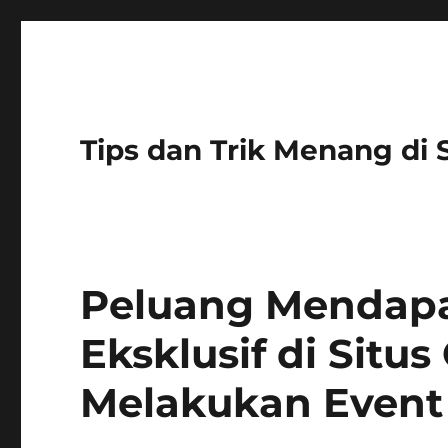
Tips dan Trik Menang di S
Peluang Mendap
Eksklusif di Situs
Melakukan Event