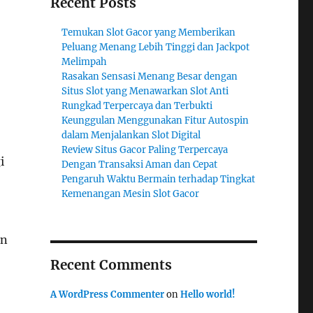
Recent Posts
Temukan Slot Gacor yang Memberikan
Peluang Menang Lebih Tinggi dan Jackpot
Melimpah
Rasakan Sensasi Menang Besar dengan
Situs Slot yang Menawarkan Slot Anti
Rungkad Terpercaya dan Terbukti
Keunggulan Menggunakan Fitur Autospin
dalam Menjalankan Slot Digital
Review Situs Gacor Paling Terpercaya
i
Dengan Transaksi Aman dan Cepat
Pengaruh Waktu Bermain terhadap Tingkat
Kemenangan Mesin Slot Gacor
an
Recent Comments
A WordPress Commenter
on
Hello world!