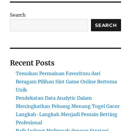
Search
SEARCH
Recent Posts
Temukan Permainan Favoritmu dari
Beragam Pilihan Slot Game Online Bertema
Unik
Pendekatan Data Analytic Dalam
Meningkatkan Peluang Menang Togel Gacor
Langkah-Langkah Menjadi Pemain Betting
Profesional
Raih Jackpot Melimpah dengan Strategi