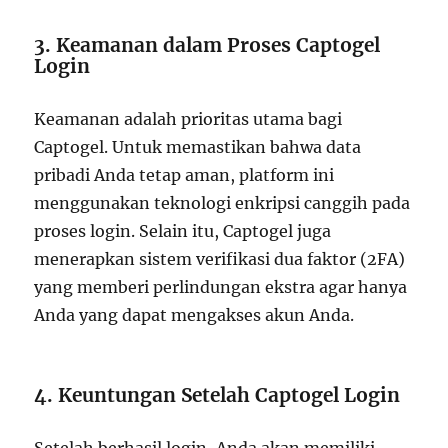
3. Keamanan dalam Proses Captogel
Login
Keamanan adalah prioritas utama bagi
Captogel. Untuk memastikan bahwa data
pribadi Anda tetap aman, platform ini
menggunakan teknologi enkripsi canggih pada
proses login. Selain itu, Captogel juga
menerapkan sistem verifikasi dua faktor (2FA)
yang memberi perlindungan ekstra agar hanya
Anda yang dapat mengakses akun Anda.
4. Keuntungan Setelah Captogel Login