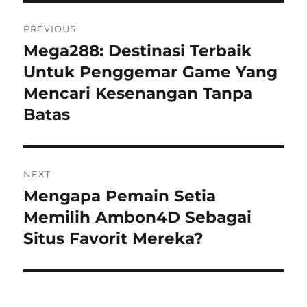
Post
PREVIOUS
navigation
Mega288: Destinasi Terbaik
Previous
post:
Untuk Penggemar Game Yang
Mencari Kesenangan Tanpa
Batas
NEXT
Mengapa Pemain Setia
Next
post:
Memilih Ambon4D Sebagai
Situs Favorit Mereka?