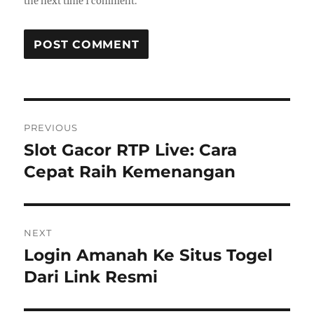
the next time I comment.
Post
PREVIOUS
navigation
Slot Gacor RTP Live: Cara
Previous
post:
Cepat Raih Kemenangan
NEXT
Login Amanah Ke Situs Togel
Next
post:
Dari Link Resmi