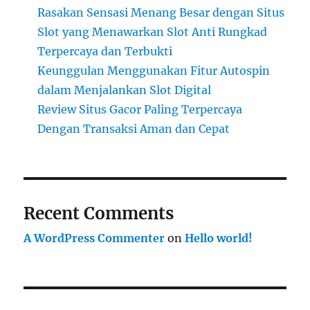
Rasakan Sensasi Menang Besar dengan Situs
Slot yang Menawarkan Slot Anti Rungkad
Terpercaya dan Terbukti
Keunggulan Menggunakan Fitur Autospin
dalam Menjalankan Slot Digital
Review Situs Gacor Paling Terpercaya
Dengan Transaksi Aman dan Cepat
Recent Comments
A WordPress Commenter
on
Hello world!