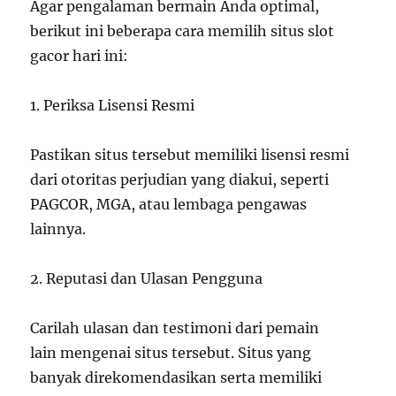
Agar pengalaman bermain Anda optimal,
berikut ini beberapa cara memilih situs slot
gacor hari ini:
1. Periksa Lisensi Resmi
Pastikan situs tersebut memiliki lisensi resmi
dari otoritas perjudian yang diakui, seperti
PAGCOR, MGA, atau lembaga pengawas
lainnya.
2. Reputasi dan Ulasan Pengguna
Carilah ulasan dan testimoni dari pemain
lain mengenai situs tersebut. Situs yang
banyak direkomendasikan serta memiliki