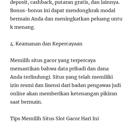
deposit, cashback, putaran gratis, dan lainnya.
Bonus-bonus ini dapat mendongkrak modal
bermain Anda dan meningkatkan peluang untu
k menang.
4. Keamanan dan Kepercayaan
Memilih situs gacor yang terpercaya
memastikan bahwa data pribadi dan dana
Anda terlindungi. Situs yang telah memiliki
izin resmi dan lisensi dari badan pengawas judi
online akan memberikan ketenangan pikiran
saat bermain.
Tips Memilih Situs Slot Gacor Hari Ini