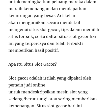
untuk meningkatkan peluang mereka dalam
meraih kemenangan dan mendapatkan
keuntungan yang besar. Artikel ini
akan menguraikan secara mendetail
mengenai situs slot gacor, tips dalam memilih
situs terbaik, serta daftar situs slot gacor hari
ini yang terpercaya dan telah terbukti
memberikan hasil positif.
Apa Itu Situs Slot Gacor?
Slot gacor adalah istilah yang dipakai oleh
pemain judi online
untuk mendeskripsikan mesin slot yang
sedang ‘beruntung’ atau sering memberikan
kemenangan. Situs slot gacor hari ini