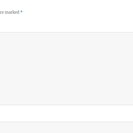
 are marked
*