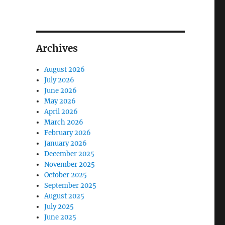
Archives
August 2026
July 2026
June 2026
May 2026
April 2026
March 2026
February 2026
January 2026
December 2025
November 2025
October 2025
September 2025
August 2025
July 2025
June 2025