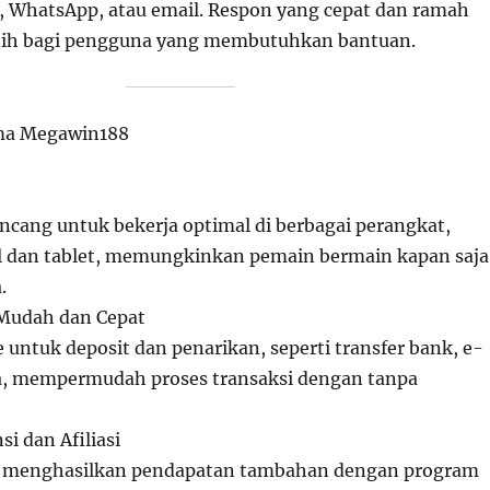
at, WhatsApp, atau email. Respon yang cepat dan ramah
ebih bagi pengguna yang membutuhkan bantuan.
ama Megawin188
ancang untuk bekerja optimal di berbagai perangkat,
l dan tablet, memungkinkan pemain bermain kapan saja
.
 Mudah dan Cepat
untuk deposit dan penarikan, seperti transfer bank, e-
sa, mempermudah proses transaksi dengan tanpa
i dan Afiliasi
 menghasilkan pendapatan tambahan dengan program