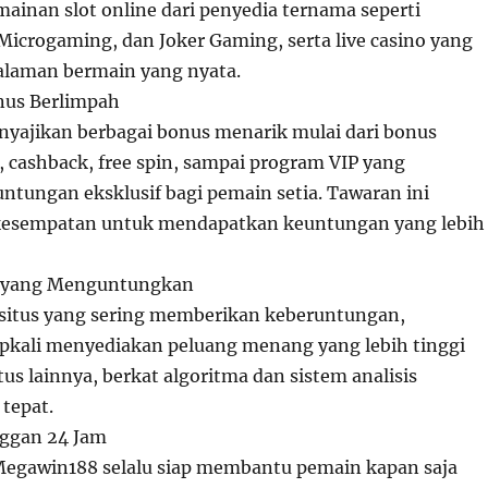
mainan slot online dari penyedia ternama seperti
Microgaming, dan Joker Gaming, serta live casino yang
aman bermain yang nyata.
nus Berlimpah
ajikan berbagai bonus menarik mulai dari bonus
, cashback, free spin, sampai program VIP yang
tungan eksklusif bagi pemain setia. Tawaran ini
esempatan untuk mendapatkan keuntungan yang lebih
 yang Menguntungkan
 situs yang sering memberikan keberuntungan,
kali menyediakan peluang menang yang lebih tinggi
us lainnya, berkat algoritma dan sistem analisis
tepat.
nggan 24 Jam
egawin188 selalu siap membantu pemain kapan saja