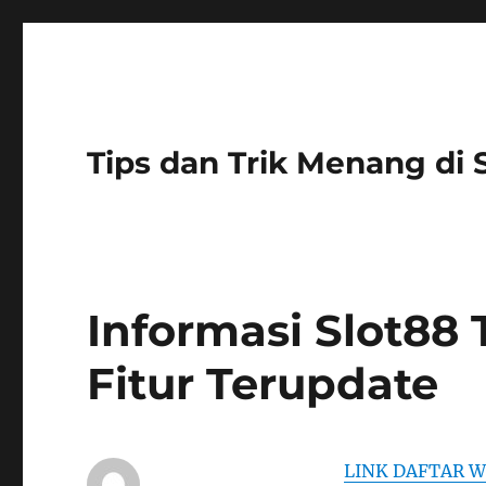
Tips dan Trik Menang di S
Informasi Slot88
Fitur Terupdate
LINK DAFTAR 