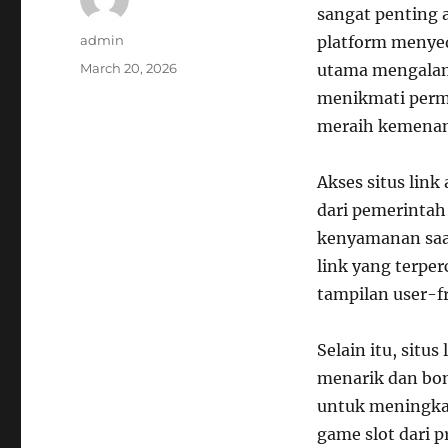
sangat penting 
Author
admin
platform menyed
Posted
March 20, 2026
utama mengalami
on
menikmati perm
meraih kemenan
Akses situs lin
dari pemerintah
kenyamanan saat
link yang terper
tampilan user-f
Selain itu, situ
menarik dan bo
untuk meningka
game slot dari 