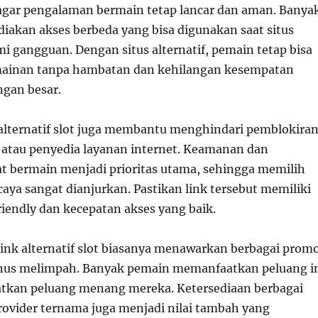
agar pengalaman bermain tetap lancar dan aman. Banya
iakan akses berbeda yang bisa digunakan saat situs
 gangguan. Dengan situs alternatif, pemain tetap bisa
ainan tanpa hambatan dan kehilangan kesempatan
gan besar.
k alternatif slot juga membantu menghindari pemblokira
 atau penyedia layanan internet. Keamanan dan
 bermain menjadi prioritas utama, sehingga memilih
caya sangat dianjurkan. Pastikan link tersebut memiliki
riendly dan kecepatan akses yang baik.
s link alternatif slot biasanya menawarkan berbagai prom
nus melimpah. Banyak pemain memanfaatkan peluang i
tkan peluang menang mereka. Ketersediaan berbagai
provider ternama juga menjadi nilai tambah yang