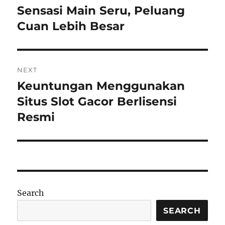
post:
Sensasi Main Seru, Peluang
Cuan Lebih Besar
NEXT
Keuntungan Menggunakan
Next
post:
Situs Slot Gacor Berlisensi
Resmi
Search
SEARCH