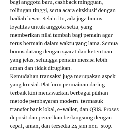
bagi anggota baru, cashback mingguan,
rollingan tinggi, serta acara eksklusif dengan
hadiah besar. Selain itu, ada juga bonus
loyalitas untuk anggota setia, yang
memberikan nilai tambah bagi pemain agar
terus bermain dalam waktu yang lama. Semua
bonus datang dengan syarat dan ketentuan
yang jelas, sehingga pemain merasa lebih
aman dan tidak dirugikan.
Kemudahan transaksi juga merupakan aspek
yang krusial. Platform permainan daring
terbaik kini menawarkan berbagai pilihan
metode pembayaran modern, termasuk
transfer bank lokal, e-wallet, dan QRIS. Proses
deposit dan penarikan berlangsung dengan
cepat, aman, dan tersedia 24 jam non-stop.