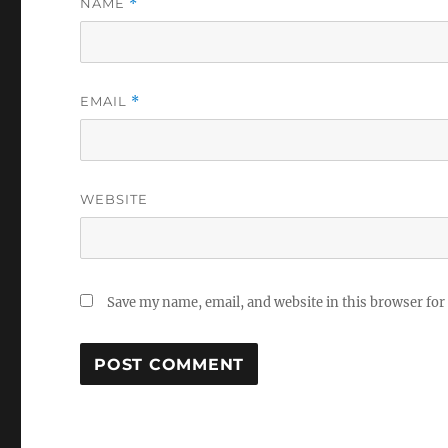
NAME
*
EMAIL
*
WEBSITE
Save my name, email, and website in this browser for