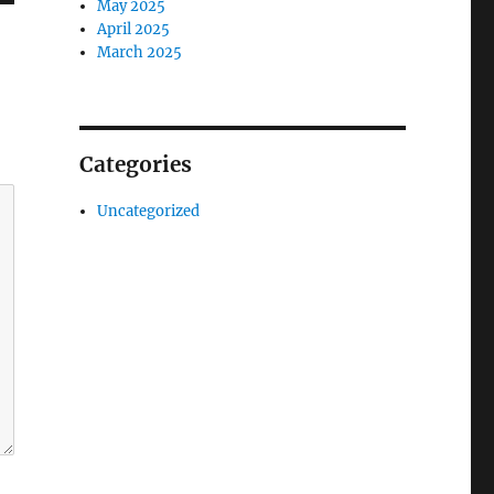
May 2025
April 2025
March 2025
Categories
Uncategorized