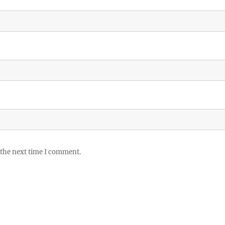
 the next time I comment.