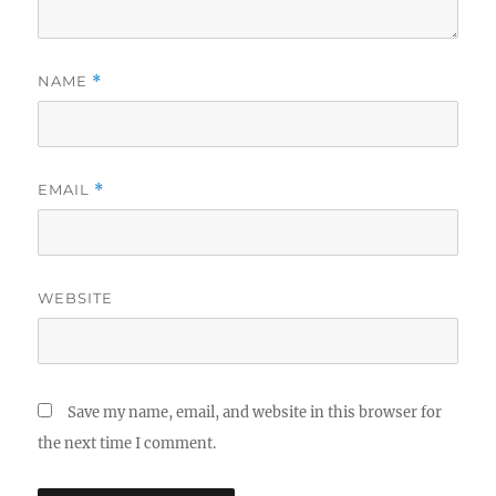
NAME
*
EMAIL
*
WEBSITE
Save my name, email, and website in this browser for
the next time I comment.