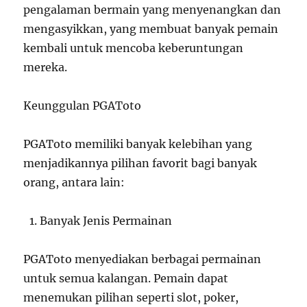
pengalaman bermain yang menyenangkan dan
mengasyikkan, yang membuat banyak pemain
kembali untuk mencoba keberuntungan
mereka.
Keunggulan PGAToto
PGAToto memiliki banyak kelebihan yang
menjadikannya pilihan favorit bagi banyak
orang, antara lain:
Banyak Jenis Permainan
PGAToto menyediakan berbagai permainan
untuk semua kalangan. Pemain dapat
menemukan pilihan seperti slot, poker,