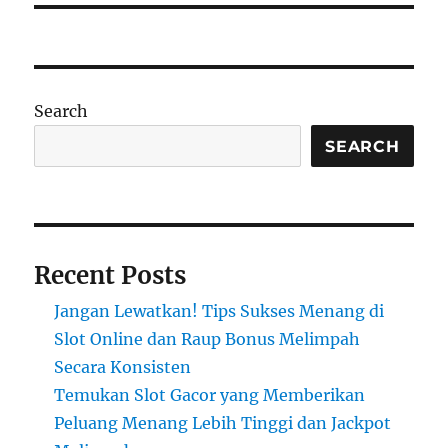
Search
SEARCH
Recent Posts
Jangan Lewatkan! Tips Sukses Menang di
Slot Online dan Raup Bonus Melimpah
Secara Konsisten
Temukan Slot Gacor yang Memberikan
Peluang Menang Lebih Tinggi dan Jackpot