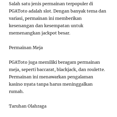
Salah satu jenis permainan terpopuler di
PGAToto adalah slot. Dengan banyak tema dan
variasi, permainan ini memberikan
kesenangan dan kesempatan untuk
memenangkan jackpot besar.
Permainan Meja
PGAToto juga memiliki beragam permainan
meja, seperti baccarat, blackjack, dan roulette.
Permainan ini menawarkan pengalaman
kasino nyata tanpa harus meninggalkan
rumah.
Taruhan Olahraga