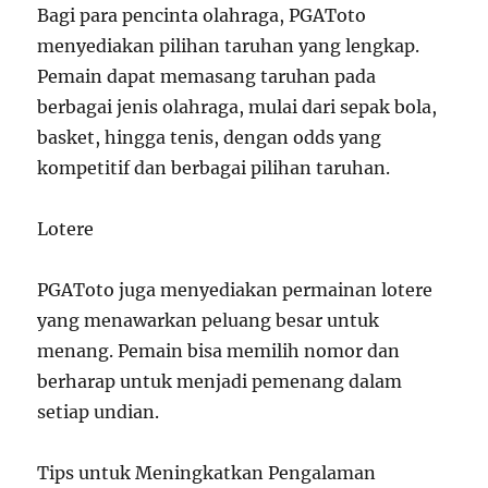
Bagi para pencinta olahraga, PGAToto
menyediakan pilihan taruhan yang lengkap.
Pemain dapat memasang taruhan pada
berbagai jenis olahraga, mulai dari sepak bola,
basket, hingga tenis, dengan odds yang
kompetitif dan berbagai pilihan taruhan.
Lotere
PGAToto juga menyediakan permainan lotere
yang menawarkan peluang besar untuk
menang. Pemain bisa memilih nomor dan
berharap untuk menjadi pemenang dalam
setiap undian.
Tips untuk Meningkatkan Pengalaman