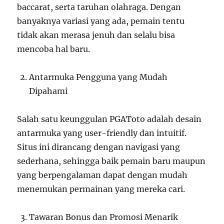
baccarat, serta taruhan olahraga. Dengan
banyaknya variasi yang ada, pemain tentu
tidak akan merasa jenuh dan selalu bisa
mencoba hal baru.
Antarmuka Pengguna yang Mudah
Dipahami
Salah satu keunggulan PGAToto adalah desain
antarmuka yang user-friendly dan intuitif.
Situs ini dirancang dengan navigasi yang
sederhana, sehingga baik pemain baru maupun
yang berpengalaman dapat dengan mudah
menemukan permainan yang mereka cari.
Tawaran Bonus dan Promosi Menarik