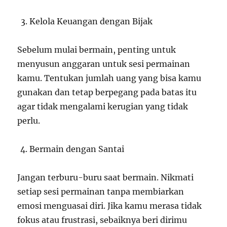
Kelola Keuangan dengan Bijak
Sebelum mulai bermain, penting untuk
menyusun anggaran untuk sesi permainan
kamu. Tentukan jumlah uang yang bisa kamu
gunakan dan tetap berpegang pada batas itu
agar tidak mengalami kerugian yang tidak
perlu.
Bermain dengan Santai
Jangan terburu-buru saat bermain. Nikmati
setiap sesi permainan tanpa membiarkan
emosi menguasai diri. Jika kamu merasa tidak
fokus atau frustrasi, sebaiknya beri dirimu