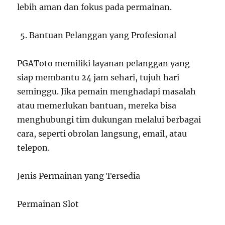
lebih aman dan fokus pada permainan.
Bantuan Pelanggan yang Profesional
PGAToto memiliki layanan pelanggan yang
siap membantu 24 jam sehari, tujuh hari
seminggu. Jika pemain menghadapi masalah
atau memerlukan bantuan, mereka bisa
menghubungi tim dukungan melalui berbagai
cara, seperti obrolan langsung, email, atau
telepon.
Jenis Permainan yang Tersedia
Permainan Slot