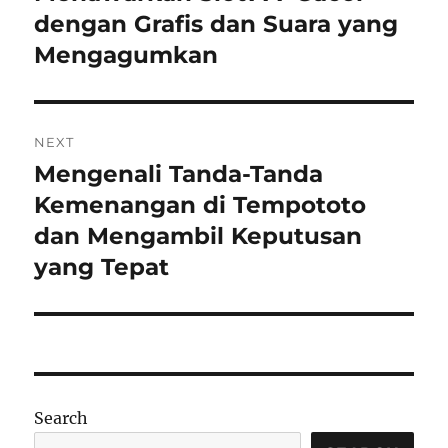
dengan Grafis dan Suara yang
Mengagumkan
NEXT
Mengenali Tanda-Tanda
Next
post:
Kemenangan di Tempototo
dan Mengambil Keputusan
yang Tepat
Search