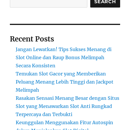
SEARCH
Recent Posts
Jangan Lewatkan! Tips Sukses Menang di
Slot Online dan Raup Bonus Melimpah
Secara Konsisten
Temukan Slot Gacor yang Memberikan
Peluang Menang Lebih Tinggi dan Jackpot
Melimpah
Rasakan Sensasi Menang Besar dengan Situs
Slot yang Menawarkan Slot Anti Rungkad
Terpercaya dan Terbukti
Keunggulan Menggunakan Fitur Autospin