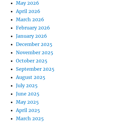
May 2026
April 2026
March 2026
February 2026
January 2026
December 2025
November 2025
October 2025
September 2025
August 2025
July 2025
June 2025
May 2025
April 2025
March 2025