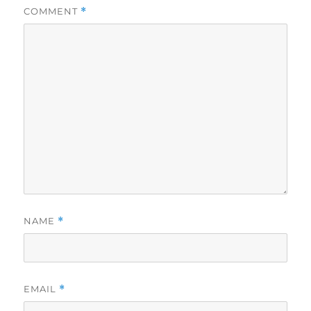
COMMENT
*
NAME
*
EMAIL
*