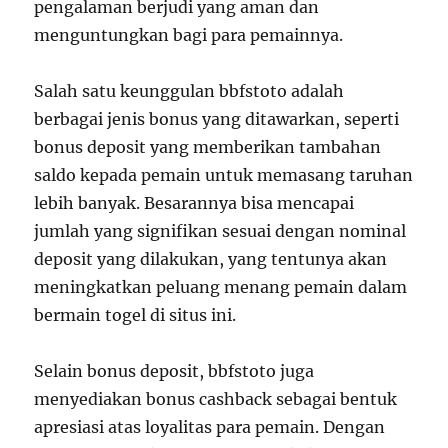
pengalaman berjudi yang aman dan
menguntungkan bagi para pemainnya.
Salah satu keunggulan bbfstoto adalah
berbagai jenis bonus yang ditawarkan, seperti
bonus deposit yang memberikan tambahan
saldo kepada pemain untuk memasang taruhan
lebih banyak. Besarannya bisa mencapai
jumlah yang signifikan sesuai dengan nominal
deposit yang dilakukan, yang tentunya akan
meningkatkan peluang menang pemain dalam
bermain togel di situs ini.
Selain bonus deposit, bbfstoto juga
menyediakan bonus cashback sebagai bentuk
apresiasi atas loyalitas para pemain. Dengan