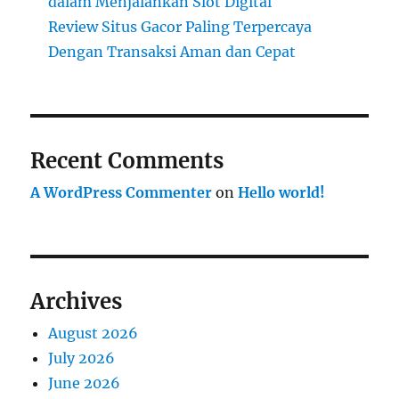
dalam Menjalankan Slot Digital
Review Situs Gacor Paling Terpercaya
Dengan Transaksi Aman dan Cepat
Recent Comments
A WordPress Commenter
on
Hello world!
Archives
August 2026
July 2026
June 2026