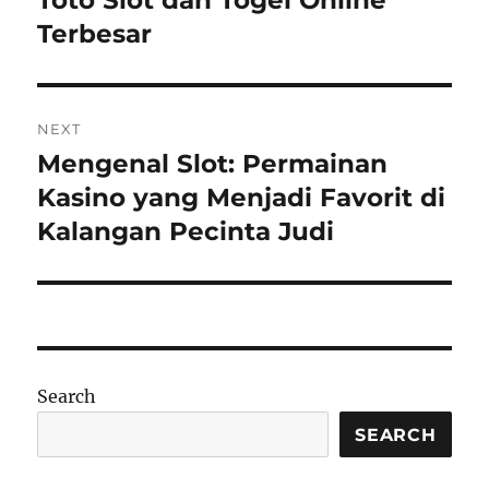
Toto Slot dan Togel Online
Terbesar
NEXT
Mengenal Slot: Permainan
Next
post:
Kasino yang Menjadi Favorit di
Kalangan Pecinta Judi
Search
SEARCH