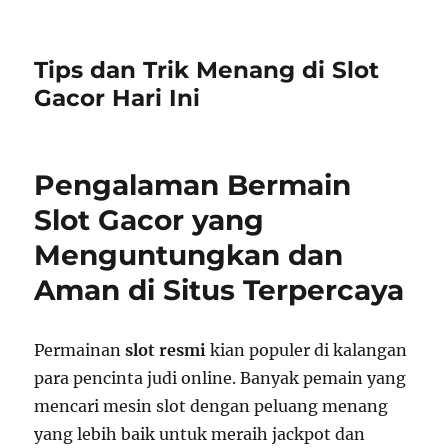
Tips dan Trik Menang di Slot
Gacor Hari Ini
Pengalaman Bermain
Slot Gacor yang
Menguntungkan dan
Aman di Situs Terpercaya
Permainan
slot resmi
kian populer di kalangan
para pencinta judi online. Banyak pemain yang
mencari mesin slot dengan peluang menang
yang lebih baik untuk meraih jackpot dan