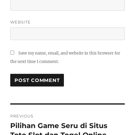
WEBSITE
Save my name, email, and website in this browser for
the next time I comment.
Post
PREVIOUS
navigation
Pilihan Game Seru di Situs
Previous
post: