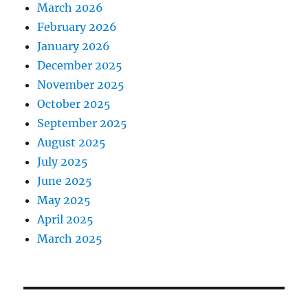
March 2026
February 2026
January 2026
December 2025
November 2025
October 2025
September 2025
August 2025
July 2025
June 2025
May 2025
April 2025
March 2025