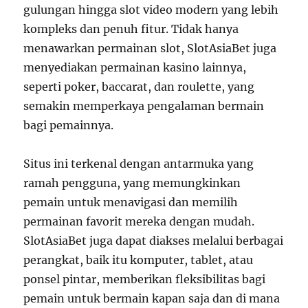
gulungan hingga slot video modern yang lebih
kompleks dan penuh fitur. Tidak hanya
menawarkan permainan slot, SlotAsiaBet juga
menyediakan permainan kasino lainnya,
seperti poker, baccarat, dan roulette, yang
semakin memperkaya pengalaman bermain
bagi pemainnya.
Situs ini terkenal dengan antarmuka yang
ramah pengguna, yang memungkinkan
pemain untuk menavigasi dan memilih
permainan favorit mereka dengan mudah.
SlotAsiaBet juga dapat diakses melalui berbagai
perangkat, baik itu komputer, tablet, atau
ponsel pintar, memberikan fleksibilitas bagi
pemain untuk bermain kapan saja dan di mana