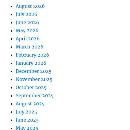
August 2026
July 2026
June 2026
May 2026
April 2026
March 2026
February 2026
January 2026
December 2025
November 2025
October 2025
September 2025
August 2025
July 2025
June 2025
May 2025