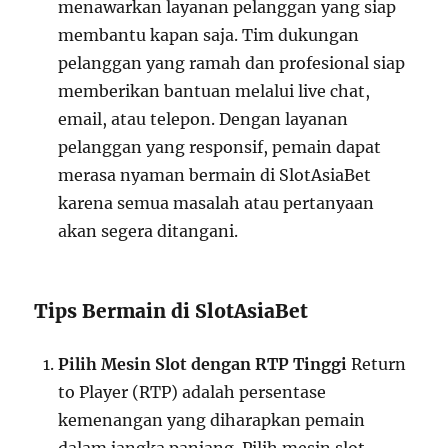
menawarkan layanan pelanggan yang siap
membantu kapan saja. Tim dukungan
pelanggan yang ramah dan profesional siap
memberikan bantuan melalui live chat,
email, atau telepon. Dengan layanan
pelanggan yang responsif, pemain dapat
merasa nyaman bermain di SlotAsiaBet
karena semua masalah atau pertanyaan
akan segera ditangani.
Tips Bermain di SlotAsiaBet
Pilih Mesin Slot dengan RTP Tinggi
Return
to Player (RTP) adalah persentase
kemenangan yang diharapkan pemain