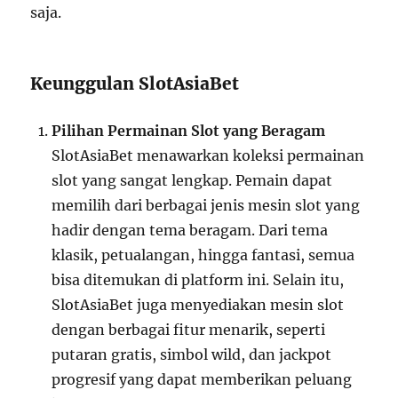
saja.
Keunggulan SlotAsiaBet
Pilihan Permainan Slot yang Beragam
SlotAsiaBet menawarkan koleksi permainan
slot yang sangat lengkap. Pemain dapat
memilih dari berbagai jenis mesin slot yang
hadir dengan tema beragam. Dari tema
klasik, petualangan, hingga fantasi, semua
bisa ditemukan di platform ini. Selain itu,
SlotAsiaBet juga menyediakan mesin slot
dengan berbagai fitur menarik, seperti
putaran gratis, simbol wild, dan jackpot
progresif yang dapat memberikan peluang